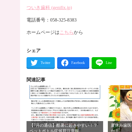
ついき歯科 (genifix.jp)
電話番号：058-325-8383
ホームページは
こちら
から
シェア
関連記事
【7月の通信】酷暑に起きやすい！？
夏休み歯医
ペットボトル症候群注意報
た！