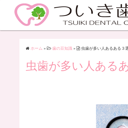
ホーム
»
歯の豆知識
»
虫歯が多い人あるある３
虫歯が多い人ある