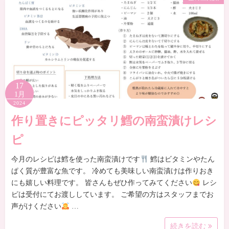
17
1月
2024
作り置きにピッタリ鱈の南蛮漬けレシ
ピ
今月のレシピは鱈を使った南蛮漬けです
鱈はビタミンやたん
ぱく質が豊富な魚です。 冷めても美味しい南蛮漬けは作りおき
にも嬉しい料理です。 皆さんもぜひ作ってみてください
レシ
ピは受付にてお渡ししています。 ご希望の方はスタッフまでお
声がけください
…
続きを読む