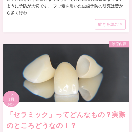
ように予防が大切です。 フッ素を用いた虫歯予防の研究は昔か
ら多く行わ…
続きを読む
診療内容
13
1月
2024
「セラミック」ってどんなもの？実際
のところどうなの！？