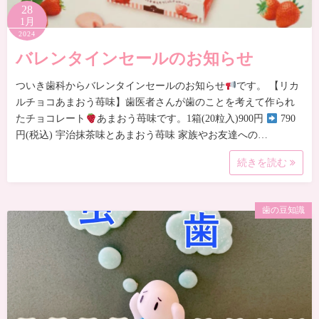
28
1月
2024
バレンタインセールのお知らせ
ついき歯科からバレンタインセールのお知らせ
です。 【リカ
ルチョコあまおう苺味】歯医者さんが歯のことを考えて作られ
たチョコレート
あまおう苺味です。1箱(20粒入)900円
790
円(税込) 宇治抹茶味とあまおう苺味 家族やお友達への…
続きを読む
歯の豆知識