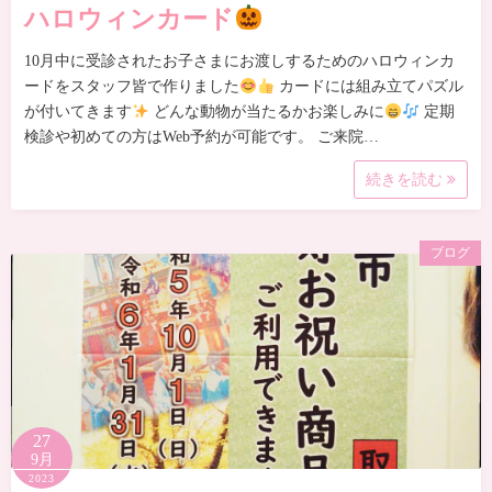
ハロウィンカード
10月中に受診されたお子さまにお渡しするためのハロウィンカ
ードをスタッフ皆で作りました
カードには組み立てパズル
が付いてきます
どんな動物が当たるかお楽しみに
定期
検診や初めての方はWeb予約が可能です。 ご来院…
続きを読む
ブログ
27
9月
2023