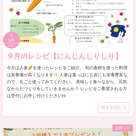
5
9月
2023
９月のレシピ【にんじんしりしり】
今月は人参
を使ったレシピをご紹介。 旬の食材を使った料理
は栄養価が高くなります
人参は葉っぱにも皮にも栄養豊富な
ので、丸ごと使ってみてください。 美味しく食べながら、元気
なからだづくりをしていきませんか？ レシピをご希望される方
は受付にお申し付けくださいǶ…
続きを読む
お知らせ