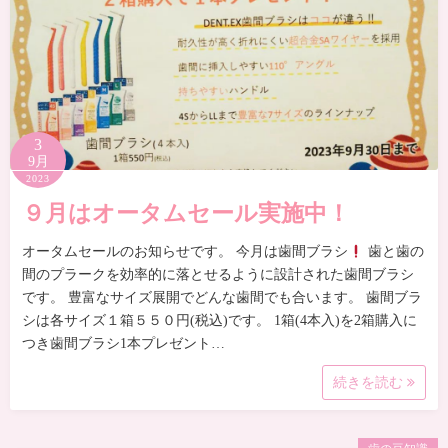
3
9月
2023
９月はオータムセール実施中！
オータムセールのお知らせです。 今月は歯間ブラシ
歯と歯の
間のプラークを効率的に落とせるように設計された歯間ブラシ
です。 豊富なサイズ展開でどんな歯間でも合います。 歯間ブラ
シは各サイズ１箱５５０円(税込)です。 1箱(4本入)を2箱購入に
つき歯間ブラシ1本プレゼント…
続きを読む