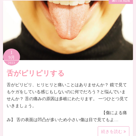
歯の豆知識
1
9月
2023
舌がピリピリする
舌がピリピリ、ヒリヒリと痛いことはありませんか？ 鏡で見て
もケガをしている感じもしないのに何でだろう？と悩んでいま
せんか？ 舌の痛みの原因は多岐にわたります。 一つひとつ見て
いきましょう。
【傷による痛
み】 舌の表面は凹凸が多いため小さい傷は目で見てもよ…
続きを読む