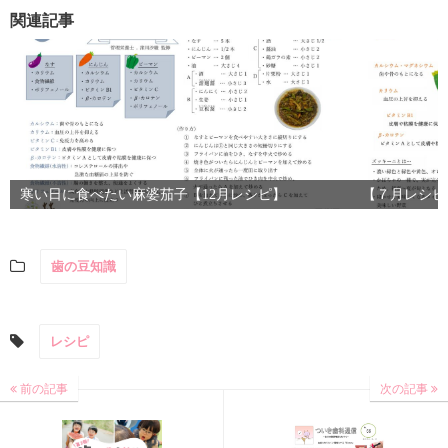
関連記事
寒い日に食べたい麻婆茄子【12月レシピ】
【７月レシピ
歯の豆知識
レシピ
前の記事
次の記事