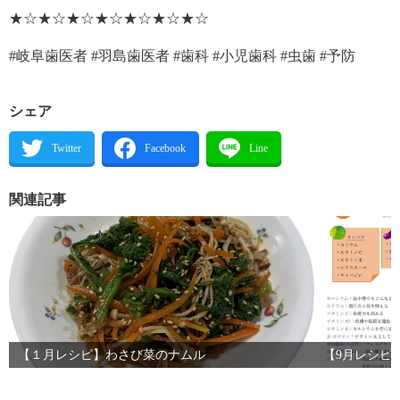
★☆★☆★☆★☆★☆★☆★☆
#岐阜歯医者 #羽島歯医者 #歯科 #小児歯科 #虫歯 #予防
シェア
関連記事
【１月レシピ】わさび菜のナムル
【9月レシピ