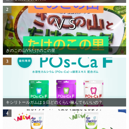
2
きのこの山VSたけのこの里
3
キシリトールガムは１日どのくらい噛んでもいいの？
4