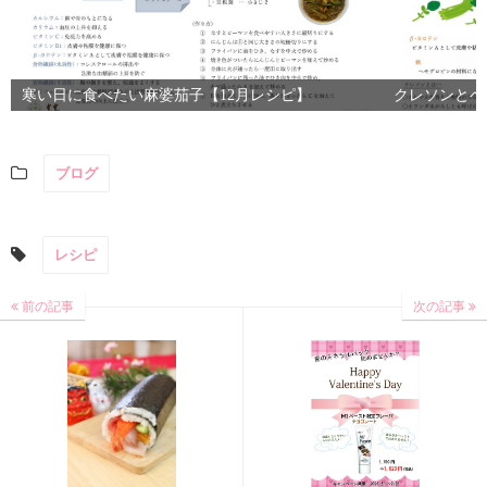
寒い日に食べたい麻婆茄子【12月レシピ】
クレソンとベ
ブログ
レシピ
前の記事
次の記事