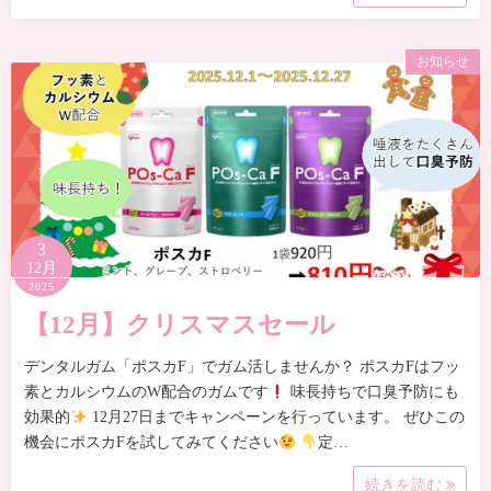
お知らせ
3
12月
2025
【12月】クリスマスセール
デンタルガム「ポスカF」でガム活しませんか？ ポスカFはフッ
素とカルシウムのW配合のガムです
味長持ちで口臭予防にも
効果的
12月27日までキャンペーンを行っています。 ぜひこの
機会にポスカFを試してみてください
定…
続きを読む