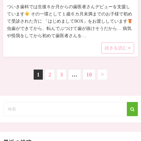
ついき歯科では生後６か月からの歯医者さんデビューを支援し
ています
その一環として１歳６カ月未満までのお子様で初め
て受診された方に 「はじめましてBOX」をお渡ししています
虫歯ができてから、転んでぶつけて歯が抜けそうだから… 病気
や怪我をしてから初めて歯医者さんを…
続きを読む
投
1
2
3
…
10
>
稿
の
ペ
ー
ジ