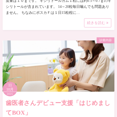
度量は１０ｇです。 キシリトールガム１粒には約0.5～0.7ｇのキ
シリトールが含まれています。 14～20粒毎日噛んでも問題あり
ません。 ちなみにポスカＦは１日15粒程に…
続きを読む
診療内容
11
10月
2025
歯医者さんデビュー支援「はじめまし
てBOX」