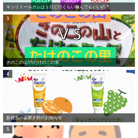
キシリトールガムは１日どのくらい噛んでもいいの？
3
きのこの山VSたけのこの里
4
新発売の歯磨き粉のお知らせ
5