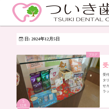
日:
2024年12月5日
ブログ
受
受
タ
せ
ラ
5
12月