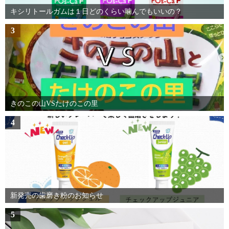
キシリトールガムは１日どのくらい噛んでもいいの？
3
きのこの山VSたけのこの里
4
新発売の歯磨き粉のお知らせ
5