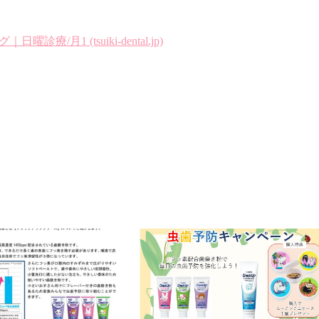
。
1 (tsuiki-dental.jp)