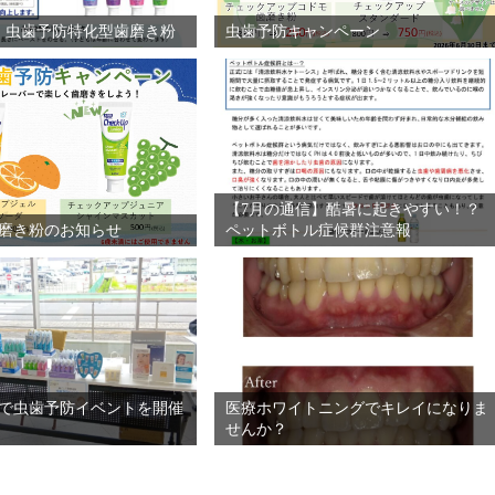
】虫歯予防特化型歯磨き粉
虫歯予防キャンペーン
【7月の通信】酷暑に起きやすい！？
磨き粉のお知らせ
ペットボトル症候群注意報
で虫歯予防イベントを開催
医療ホワイトニングでキレイになりま
せんか？