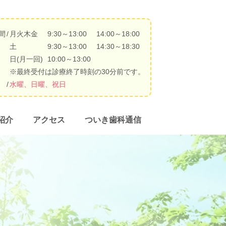
間
/
月火木金
9:30～13:00
14:00～18:00
土
9:30～13:00
14:30～18:30
日(月一回)
10:00～13:00
※最終受付は診療終了時刻の30分前です。
/
水曜、日曜、祝日
紹介
アクセス
ついき歯科通信
・歯周病予防
治療
スピース矯正