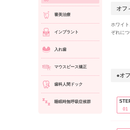
オフ
審美治療
ホワイト
インプラント
ぞれにつ
入れ歯
マウスピース矯正
●オ
歯科人間ドック
STE
睡眠時無呼吸症候群
01