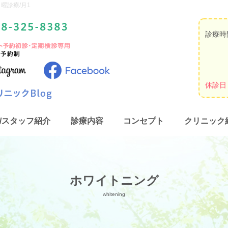
曜診療/月1
診療時
休診日
/スタッフ紹介
診療内容
コンセプト
クリニック
一般歯科
小児歯科
虫歯
定期健診・PMTC
ホワイトニング
審美
インプラント
入れ歯
マウ
ホワイトニング
歯科人間ドック
睡眠時無呼吸症候群
whitening