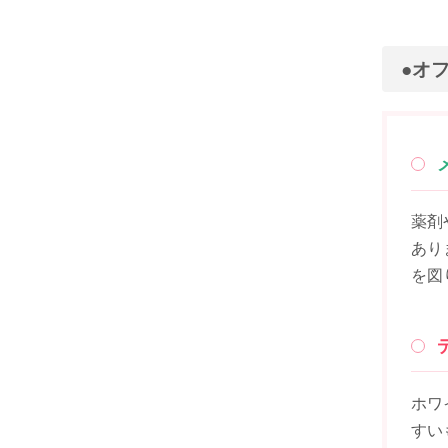
●オ
薬剤
あり
を図
ホワ
すい