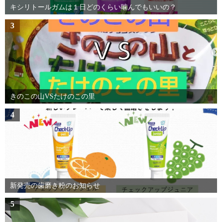
キシリトールガムは１日どのくらい噛んでもいいの？
3
きのこの山VSたけのこの里
4
新発売の歯磨き粉のお知らせ
5