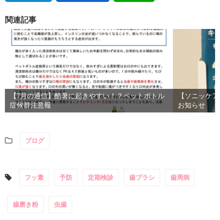
関連記事
【7月の通信】酷暑に起きやすい！？ペットボトル
【ソニッケア
症候群注意報
お知らせ
ブログ
フッ素
予防
定期検診
歯ブラシ
歯周病
歯磨き粉
虫歯