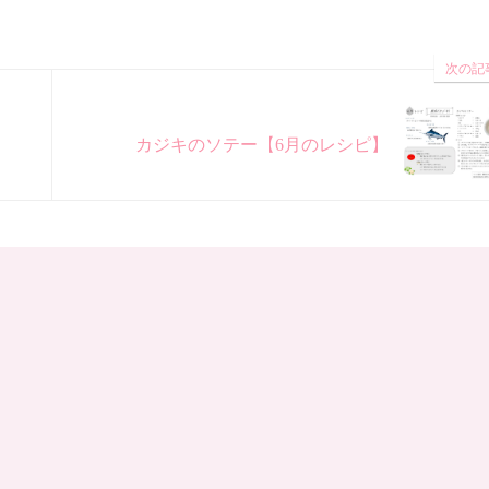
次の記
カジキのソテー【6月のレシピ】