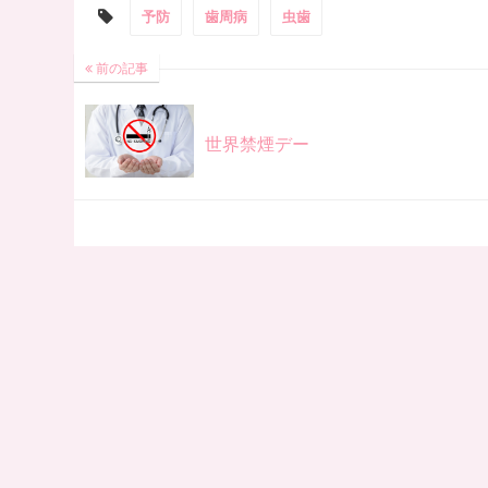
予防
歯周病
虫歯
前の記事
世界禁煙デー