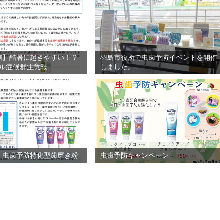
信】酷暑に起きやすい！？
羽島市役所で虫歯予防イベントを開催
ル症候群注意報
しました。
】虫歯予防特化型歯磨き粉
虫歯予防キャンペーン