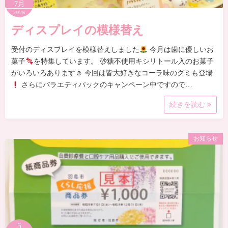
7月
2026
ディスプレイの模様替え
受付のディスプレイを模様替えしました
今月は歯に優しいお
菓子
を特集しています。 砂糖不使用キシリトール入のお菓子
がいろいろあります☺ 今回は皆大好きなコーラ味のグミも登場
さらにバラエティパックのキャンペーン中ですので…
続きを読む
お知らせ
5