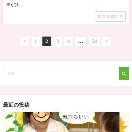
声がけ…
続きを読む
投
<
1
2
3
4
…
54
>
稿
の
ペ
ー
ジ
最近の投稿
送
り