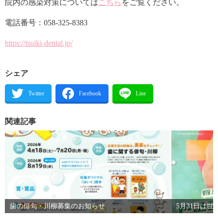
院内の感染対策については
こちら
をご覧ください。
電話番号：058-325-8383
https://tsuiki-dental.jp/
シェア
関連記事
歯の俳句・川柳募集のお知らせ
5月31日は