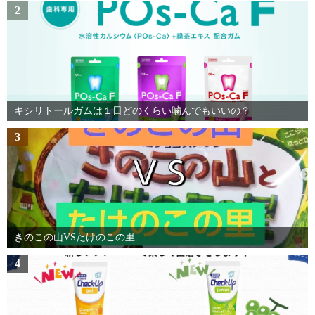
2
キシリトールガムは１日どのくらい噛んでもいいの？
3
きのこの山VSたけのこの里
4