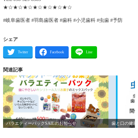
★☆★☆★☆★☆★☆★☆★☆
#岐阜歯医者 #羽島歯医者 #歯科 #小児歯科 #虫歯 #予防
シェア
関連記事
バラエティーパックSAILのお知らせ
歯と口の健康