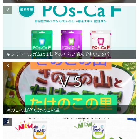
2
キシリトールガムは１日どのくらい噛んでもいいの？
3
きのこの山VSたけのこの里
4