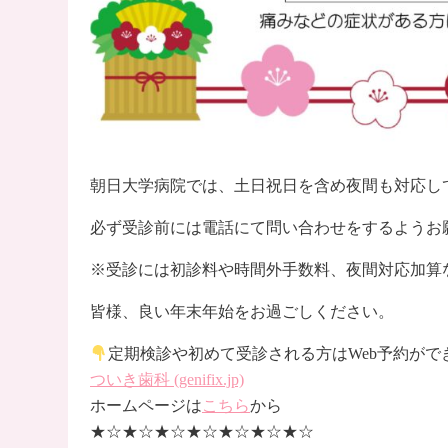
朝日大学病院では、土日祝日を含め夜間も対応し
必ず受診前には電話にて問い合わせをするようお
※受診には初診料や時間外手数料、夜間対応加算
皆様、良い年末年始をお過ごしください。
定期検診や初めて受診される方はWeb予約がで
ついき歯科 (genifix.jp)
ホームページは
こちら
から
★☆★☆★☆★☆★☆★☆★☆