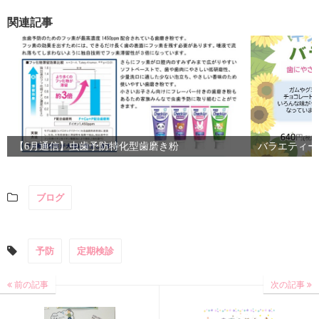
関連記事
【6月通信】虫歯予防特化型歯磨き粉
バラエティー
ブログ
予防
定期検診
前の記事
次の記事