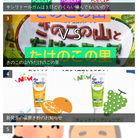
キシリトールガムは１日どのくらい噛んでもいいの？
3
きのこの山VSたけのこの里
4
新発売の歯磨き粉のお知らせ
5