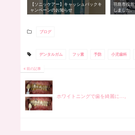
【ソニッケアー】キャッシュバックキ
羽島市役所
ャンペーンのお知らせ
しました。
ブログ
デンタルガム
フッ素
予防
小児歯科
前の記事
ホワイトニングで歯を綺麗に…。