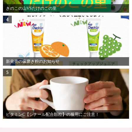
きのこの山VSたけのこの里
4
新発売の歯磨き粉のお知らせ
5
ビタミンC【シナール配合顆粒】の服用にご注意！