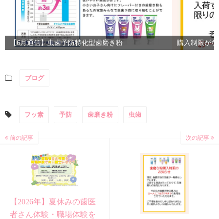
【6月通信】虫歯予防特化型歯磨き粉
購入制限がな
ブログ
フッ素
予防
歯磨き粉
虫歯
前の記事
次の記事
【2026年】夏休みの歯医
者さん体験・職場体験を