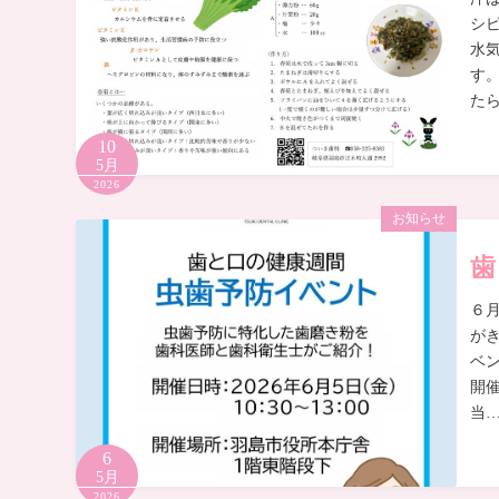
シ
水
す
た
10
5月
2026
お知らせ
歯
６
が
ベン
開
当
6
5月
2026