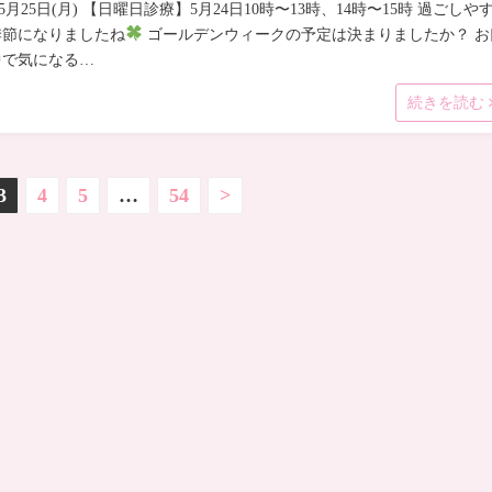
)5月25日(月) 【日曜日診療】5月24日10時〜13時、14時〜15時 過ごしや
季節になりましたね
ゴールデンウィークの予定は決まりましたか？ お
中で気になる…
続きを読む
3
4
5
…
54
>