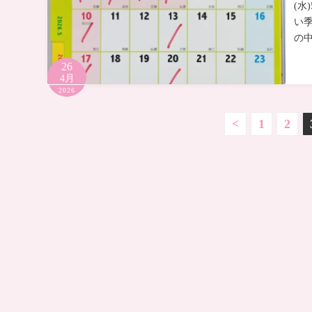
(水
い
の
26
4月
2026
投
<
1
2
稿
の
ペ
ー
ジ
送