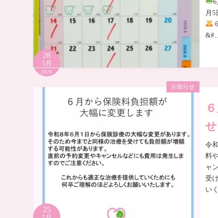
月
&#
28
5月
2026
お知らせ
６
せ
令
料
ャ
受
い
25
5月