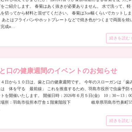
ピをご紹介します。 春菊はあく抜きが必要ありません。 水で洗って、軽
気を切ってから材料と混ぜてください。 春菊は3㎝幅くらいでカットしま
。 あとはフライパンやホットプレートなどで焼き色がつくまで両面を焼
ら完成ɵ…
続きを読む
と口の健康週間のイベントのお知らせ
月４日から１０日は、歯と口の健康週間です。 今年のスローガンは「歯
きは 体を守る 最前線」 これを推進するため、羽島市役所で虫歯予防
トを開催いたします。 開催日時：2026年６月５日(金) 10：30～13：0
催場所：羽島市役所本庁舎１階東階段下 岐阜県羽島市竹鼻町5
…
続きを読む