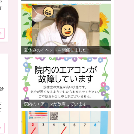
6
す
夏休みのイベントを開催しました
診
キ
を
院内のエアコンが故障しています
て