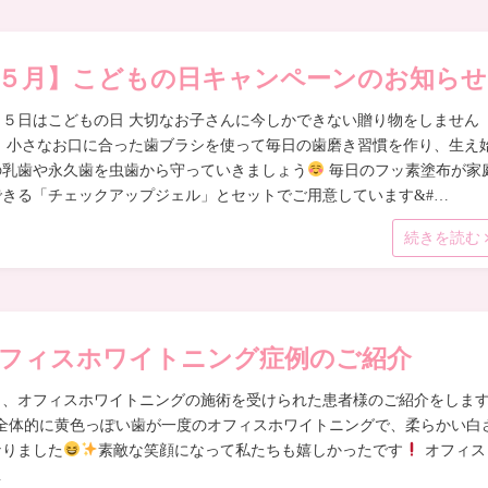
５月】こどもの日キャンペーンのお知らせ
月５日はこどもの日 大切なお子さんに今しかできない贈り物をしません
？ 小さなお口に合った歯ブラシを使って毎日の歯磨き習慣を作り、生え
の乳歯や永久歯を虫歯から守っていきましょう
毎日のフッ素塗布が家
できる「チェックアップジェル」とセットでご用意しています&#…
続きを読む
フィスホワイトニング症例のご紹介
日、オフィスホワイトニングの施術を受けられた患者様のご紹介をしま
全体的に黄色っぽい歯が一度のオフィスホワイトニングで、柔らかい白
なりました
素敵な笑顔になって私たちも嬉しかったです
オフィス
…