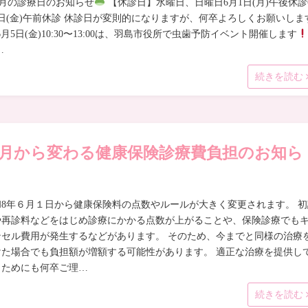
6月の診療日のお知らせ
【休診日】水曜日、日曜日6月1日(月)午後休診
5日(金)午前休診 休診日が変則的になりますが、何卒よろしくお願いしま
6月5日(金)10:30〜13:00は、羽島市役所で虫歯予防イベント開催します
…
続きを読む
月から変わる健康保険診療費負担のお知ら
和8年６月１日から健康保険料の点数やルールが大きく変更されます。 初
や再診料などをはじめ診療にかかる点数が上がることや、保険診療でも
ンセル費用が発生するなどがあります。 そのため、今までと同様の治療
けた場合でも負担額が増額する可能性があります。 適正な治療を提供し
くためにも何卒ご理…
続きを読む