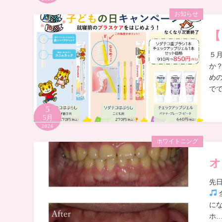
お知らせ
【
５
か
め
で
5
5月
2026
ホワイトニング
オ
先
に
ホ