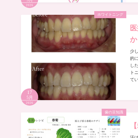
2026
ホワイトニング
医
か
少
的
し
ト
て
17
5月
2026
歯の豆知識
【
汗